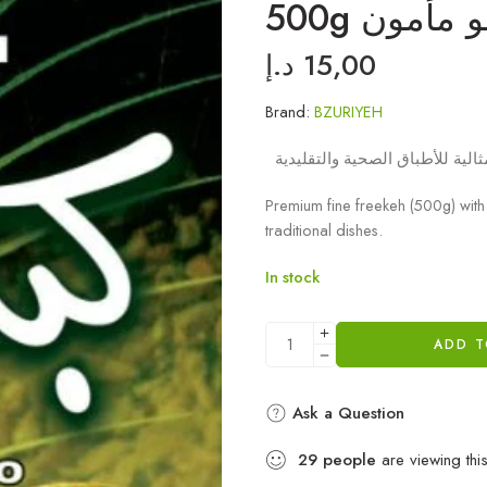
500g أمون
د.إ
15,00
Brand:
BZURIYEH
Premium fine freekeh (500g) with 
traditional dishes.
In stock
ADD T
Ask a Question
29
people
are viewing thi