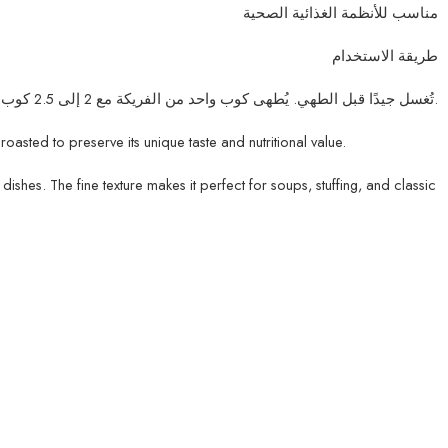
مناسب للأنظمة الغذائية الصحية
طريقة الاستخدام
تُغسل جيدًا قبل الطهي. يُطهى كوب واحد من الفريكة مع 2 إلى 2.5 كوب ماء أو مرق لمدة 20–25 دقيقة حتى تنضج. مثالية للشوربات والأطباق الجانبية والوصفات التقليدية.
roasted to preserve its unique taste and nutritional value.
 dishes. The fine texture makes it perfect for soups, stuffing, and classic