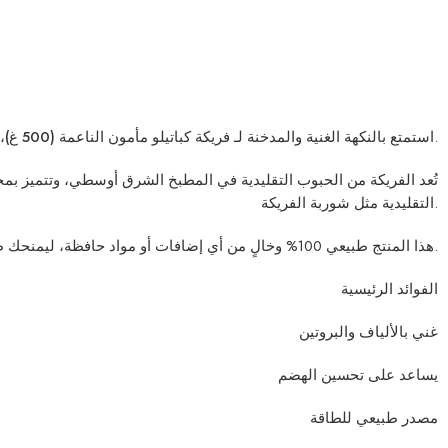
، المصنوعة من القمح الأخضر الذي يتم حصاده مبكرًا ثم تحميصه بعناية للحفاظ على طعمه المميز وقيمته الغذائية.
استمتع بالنكهة الغنية والمدخنة لـ
فريكة كباتيلو مأمون الناعمة (500 غ)
تُعد الفريكة من الحبوب التقليدية في المطبخ الشرق أوسطي، وتتميز بمحتو
التقليدية مثل شوربة الفريكة.
هذا المنتج طبيعي 100% وخالٍ من أي إضافات أو مواد حافظة، ليمنحك طعمًا أصيلًا وجودة عالية.
الفوائد الرئيسية
غني بالألياف والبروتين
يساعد على تحسين الهضم
مصدر طبيعي للطاقة