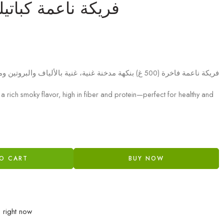
فريكة ناعمة كباتيلو م
فريكة ناعمة فاخرة (500 غ) بنكهة مدخنة غنية، غنية بالألياف والبروتين ومثالية للأطباق الصحية والتقليدية
a rich smoky flavor, high in fiber and protein—perfect for healthy and
O CART
BUY NOW
s right now