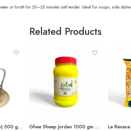
er or broth for 20–25 minutes until tender. Ideal for soups, side dishes
Related Products
Ghee Sheep Jordan 1000 gm سمن غنم بلدي الكرك
Mamool Round ( Falahy) 500 gm معمول أساور