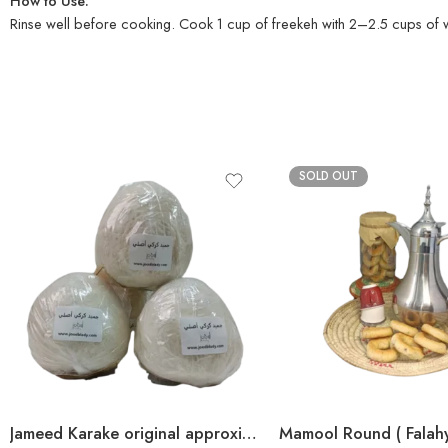
How to Use:
Rinse well before cooking. Cook 1 cup of freekeh with 2–2.5 cups of wat
SOLD OUT
Jameed Karake original approximate 400gm جميد كركي أصلي