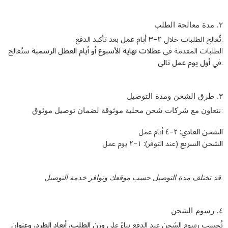
٢. مدة معالجة الطلب
بعد تأكيد الدفع.
تُعالج الطلبات خلال
٢–٣ أيام عمل
الطلبات المقدمة في
عطلات نهاية الأسبوع أو أيام العطل الرسمية
ستُعالج
أول يوم عمل تالي
في
.
٣. طرق الشحن ومدة التوصيل
نتعاون مع شركات شحن محلية موثوقة لضمان توصيل موثوق:
الشحن العادي
: ٢–٤ أيام عمل
الشحن السريع
(عند التوفر): ١–٢ يوم عمل
قد تختلف مدة التوصيل حسب موقعك وتوافر خدمة التوصيل.
٤. رسوم الشحن
تُحسب رسوم الشحن عند الدفع بناءً على
وزن الطلب، أبعاد الطرد، وعنوان