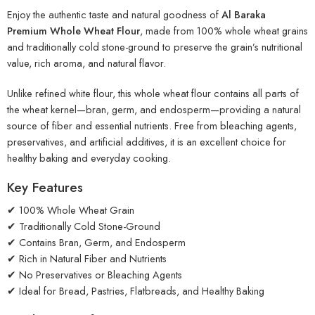
Enjoy the authentic taste and natural goodness of
Al Baraka
Premium Whole Wheat Flour
, made from 100% whole wheat grains
and traditionally cold stone-ground to preserve the grain’s nutritional
value, rich aroma, and natural flavor.
Unlike refined white flour, this whole wheat flour contains all parts of
the wheat kernel—bran, germ, and endosperm—providing a natural
source of fiber and essential nutrients. Free from bleaching agents,
preservatives, and artificial additives, it is an excellent choice for
healthy baking and everyday cooking.
Key Features
✔ 100% Whole Wheat Grain
✔ Traditionally Cold Stone-Ground
✔ Contains Bran, Germ, and Endosperm
✔ Rich in Natural Fiber and Nutrients
✔ No Preservatives or Bleaching Agents
✔ Ideal for Bread, Pastries, Flatbreads, and Healthy Baking