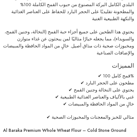
البلدي الكامل البركة
المصنوع من حبوب القمح الكاملة 100%
والمطحونة تقليديًا على الحجر البارد للحفاظ على العناصر الغذائية
والنكهة الطبيعية الغنية
يحتوي هذا الطحين على جميع أجزاء حبة القمح (النخالة، وجنين القمح،
والسويداء)، مما يجعله خيارًا مثاليًا لمن يبحثون عن غذاء متوازن
ومخبوزات صحية ذات مذاق أصيل. خالٍ من المواد الحافظة والمبيضات
والإضافات الصناعية
المميزات
✔ قمح كامل 100%
✔ مطحون على الحجر البارد
✔ يحتوي على النخالة وجنين القمح
✔ غني بالألياف والعناصر الغذائية الطبيعية
✔ خالٍ من المواد الحافظة والمبيضات
✔ مثالي للخبز والمعجنات والمخبوزات الصحية
Al Baraka Premium Whole Wheat Flour – Cold Stone Ground