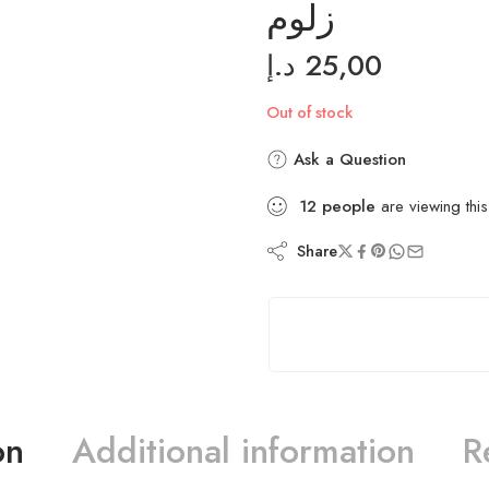
زلوم
د.إ
25,00
Out of stock
Ask a Question
12
people
are viewing this
Share
on
Additional information
R