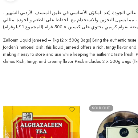
بن المجفف الطبيعي عالي الجودة. يُعد المكوّن الأساسي في طبق المنسف الأردني الشهير
ية نكهة غنية وحامضة مع قوام كريمي مميز . تتضمن العبوة كيسين بوزن 500 غرام لكل منهما (المجموع 1 كيلوغرام) ، مما يسهل التخزين والاستخدام مع الحفاظ على الطعم والجودة. مثالي
وي على كيسين × 500 غرام (المجموع 1 كيلوغرام
Zalloum Liquid Jameed – 1kg (2 × 500g Bags) Bring the authentic taste 
Jordan’s national dish, this liquid jameed offers a rich, tangy flavor a
making it easy to store and use while keeping the authentic taste fresh
dishes Rich, tangy, and creamy flavor Pack includes 2 × 500g bags (1kg
SOLD OUT