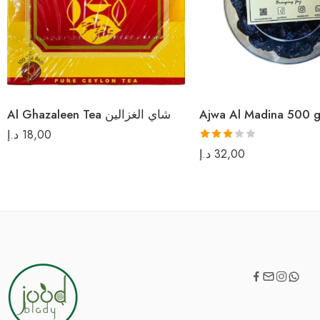
Al Ghazaleen Tea شاي الغزالين
د.إ
18,00
Rated
د.إ
32,00
3.00
out of 5