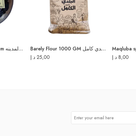
Barely Flour 1000 GM طحين شعير بلدي كامل
Ajwa Al Madina 500 gm عجوة المدينه
د.إ
25,00
د.إ
8,00