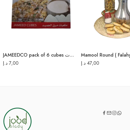
JAMEEDCO pack of 6 cubes جميدكو باكيات ب 6 مكعبات
د.إ
7,00
د.إ
47,00