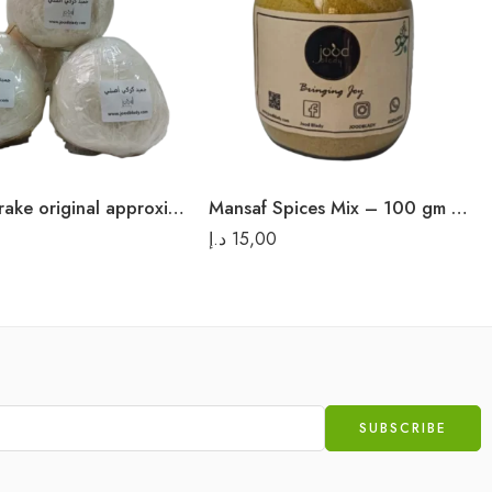
Mansaf Spices Mix – 100 gm حواجة منسف
Jameed Karake original approximate 400gm جميد كركي أصلي
د.إ
15,00