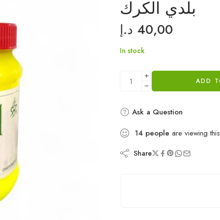
بلدي الكرك
د.إ
40,00
In stock
ADD T
Ask a Question
14
people
are viewing this
Share