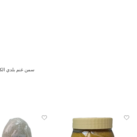
سمن غنم بلدي الكرك سمن غنم بلدي الكرك .جودة 