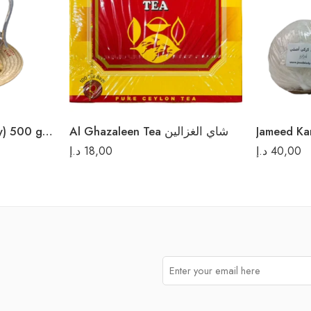
Al Ghazaleen Tea شاي الغزالين
Mamool Round ( Falahy) 500 gm معمول أساور
د.إ
18,00
د.إ
40,00