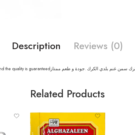
Description
Reviews (0)
Jordanian sheep ghee from Karak, 500 grams box. The taste is great and the quality is guaranteedو طعم ممتاز
Related Products